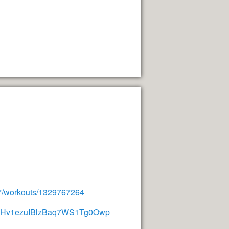
/workouts/1329767264
oFHv1ezuIBlzBaq7WS1Tg0Owp