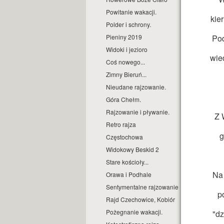
Powitanie wakacji.
kie
Polder i schrony.
Pieniny 2019
Pod
Widoki i jezioro
wie
Coś nowego...
Zimny Bieruń...
Nieudane rajzowanie.
Góra Chełm.
Rajzowanie i pływanie.
Z 
Retro rajza
g
Częstochowa
Widokowy Beskid 2
Stare kościoły...
Na 
Orawa i Podhale
Sentymentalne rajzowanie.
p
Rajd Czechowice, Kobiór
Pożegnanie wakacji.
"dz