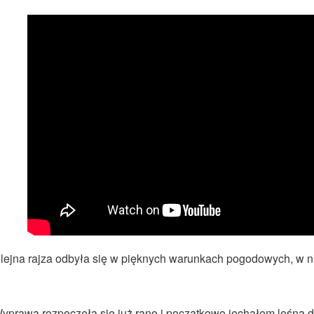
lejna rajza odbyła się w pięknych warunkach pogodowych, w ni
yprawa rozpoczęła się już rano i początkowo jechałem leśną 