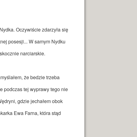
 Nydka. Oczywiście zdarzyła się
tnej posesji... W samym Nydku
skocznie narciarskie.
myślałem, że bedzie trzeba
le podczas tej wyprawy tego nie
ędryni, gdzie jechałem obok
karka Ewa Farna, która stąd