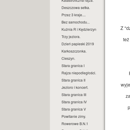
Katastroficzna rajza.
Deszczowa setka.
Przez 3 kraje....
Bez samochodu...
Z "d
Kużnia R i Kędzierzyn
Trzy jeziora.
też
Dzień papieski 2019
Karkoszczonka.
Cieszyn.
Stara granica I
Rajza niepodległości.
Stara granica II
wyje
Jezioro i koncert.
Stara granica III
z
Stara granica IV
p
Stara granica V
Powitanie zimy.
Rowerowe B.N.1