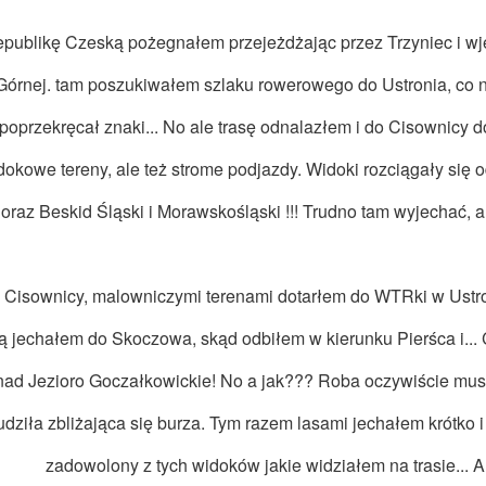
publikę Czeską pożegnałem przejeżdżając przez Trzyniec i wj
Górnej. tam poszukiwałem szlaku rowerowego do Ustronia, co nie
poprzekręcał znaki... No ale trasę odnalazłem i do Cisownicy d
dokowe tereny, ale też strome podjazdy. Widoki rozciągały się 
oraz Beskid Śląski i Morawskośląski !!! Trudno tam wyjechać, 
 Cisownicy, malowniczymi terenami dotarłem do WTRki w Ustron
ą jechałem do Skoczowa, skąd odbiłem w kierunku Pierśca i... 
nad Jezioro Goczałkowickie! No a jak??? Roba oczywiście musi 
udziła zbliżająca się burza. Tym razem lasami jechałem krótko
zadowolony z tych widoków jakie widziałem na trasie... A 