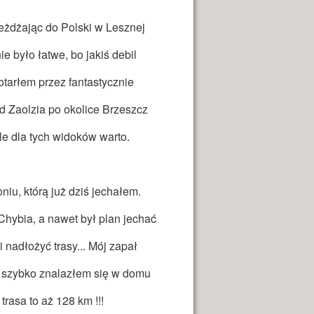
eżdżając do Polski w Lesznej
 było łatwe, bo jakiś debil
otarłem przez fantastycznie
od Zaolzia po okolice Brzeszcz
ale dla tych widoków warto.
iu, którą już dziś jechałem.
Chybia, a nawet był plan jechać
nadłożyć trasy... Mój zapał
 i szybko znalazłem się w domu
trasa to aż 128 km !!!