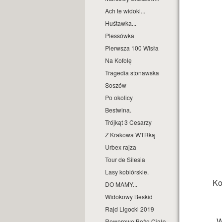
Ach te widoki...
Huśtawka...
Plessówka
Pierwsza 100 Wisła
Na Kofolę
Tragedia stonawska
Soszów
Po okolicy
Bestwina.
Trójkąt 3 Cesarzy
Z Krakowa WTRką
Urbex rajza
Tour de Silesia
Lasy kobiórskie.
Ko
DO MAMY...
Widokowy Beskid
Rajd Ligocki 2019
W
Rowerowe Boże Ciało