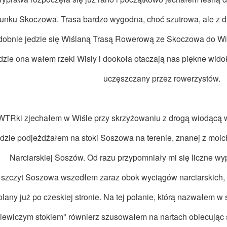
runku Skoczowa. Trasa bardzo wygodna, choć szutrowa, ale z
obnie jedzie się Wiślaną Trasą Rowerową ze Skoczowa do Wisły
dzie ona wałem rzeki Wisly i dookoła otaczają nas piękne widok
uczęszczany przez rowerzystów.
WTRki zjechałem w Wiśle przy skrzyżowaniu z drogą wiodącą w 
dzie podjeżdżałem na stoki Soszowa na terenie, znanej z moich
Narciarskiej Soszów. Od razu przypomniały mi się liczne wypa
szczyt Soszowa wszedłem zaraz obok wyciągów narciarskich, 
olany już po czeskiej stronie. Na tej polanie, którą nazwałem
iewiczym stokiem" równierz szusowałem na nartach obiecując