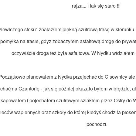
rajza... I tak się stało !!!
ziewiczego stoku" znalazłem piękną szutrową trasę w kierunku
 pomyłka na trasie, gdyż zobaczyłem asfaltową drogę do prywa
oczywiście droga też była asfaltowa. W Nydku widziałem 
Początkowo planowałem z Nydka przejechać do Cisownicy ale 
chać na Czantorię - jak się później okazało byłem w błędzie, a
akapowałem i pojechałem szutrowym szlakiem przez Ostry do W
ieców wapiennych oraz szkoły do której kiedyś chodziła piosen
pochodzi.