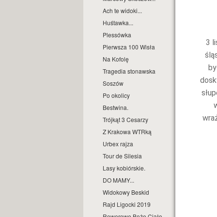
Ach te widoki...
Huśtawka...
Plessówka
3 l
Pierwsza 100 Wisła
ślą
Na Kofolę
by
Tragedia stonawska
doskw
Soszów
słup
Po okolicy
w
Bestwina.
wraż
Trójkąt 3 Cesarzy
Z Krakowa WTRką
Urbex rajza
Tour de Silesia
Lasy kobiórskie.
DO MAMY...
Widokowy Beskid
Rajd Ligocki 2019
Rowerowe Boże Ciało