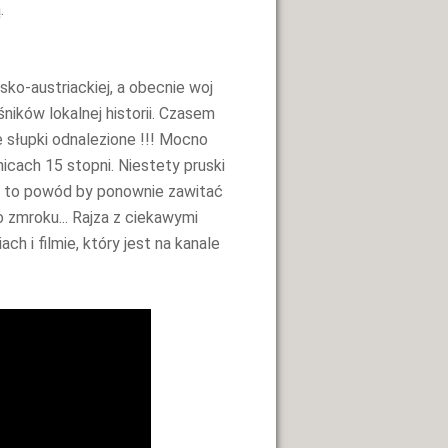
.
sko-austriackiej, a obecnie woj
śników lokalnej historii. Czasem
e słupki odnalezione !!! Mocno
anicach 15 stopni. Niestety pruski
est to powód by ponownie zawitać
o zmroku... Rajza z ciekawymi
h i filmie, który jest na kanale