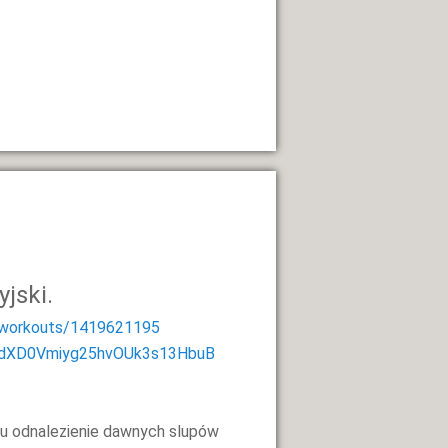
yjski.
workouts/1419621195
2dXD0Vmiyg25hvOUk3s13HbuB
u odnalezienie dawnych slupów