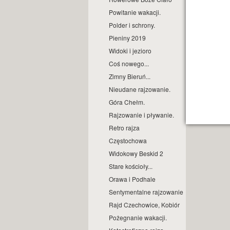
Powitanie wakacji.
Polder i schrony.
Pieniny 2019
Widoki i jezioro
Coś nowego...
Zimny Bieruń...
Nieudane rajzowanie.
Góra Chełm.
Rajzowanie i pływanie.
Retro rajza
Częstochowa
Widokowy Beskid 2
Stare kościoły...
Orawa i Podhale
Sentymentalne rajzowanie.
Rajd Czechowice, Kobiór
Pożegnanie wakacji.