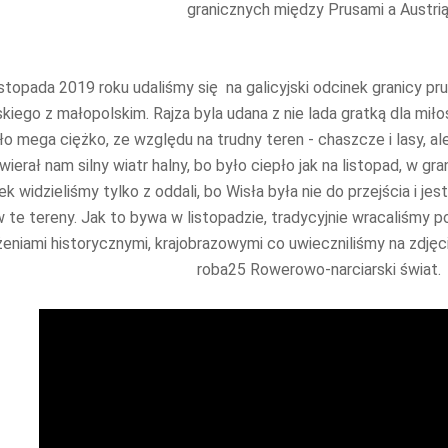
granicznych między Prusami a Austrią
istopada 2019 roku udaliśmy się na galicyjski odcinek granicy pru
skiego z małopolskim. Rajza byla udana z nie lada gratką dla miło
ło mega ciężko, ze względu na trudny teren - chaszcze i lasy, al
ierał nam silny wiatr halny, bo było ciepło jak na listopad, w gr
ek widzieliśmy tylko z oddali, bo Wisła była nie do przejścia i j
 te tereny. Jak to bywa w listopadzie, tradycyjnie wracaliśmy p
eniami historycznymi, krajobrazowymi co uwieczniliśmy na zdjęciac
roba25 Rowerowo-narciarski świat.