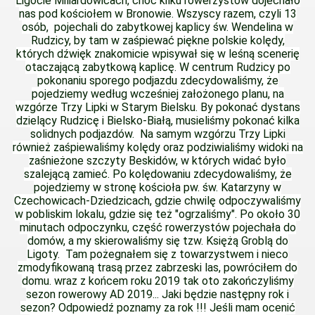
Ligocie Miliardowicach, choć kilku rowerzystów dojechało
nas pod kościołem w Bronowie. Wszyscy razem, czyli 13
osób, pojechali do zabytkowej kaplicy św. Wendelina w
Rudzicy, by tam w zaśpiewać piękne polskie kolędy,
których dźwięk znakomicie wpisywał się w leśną scenerię
otaczającą zabytkową kaplicę. W centrum Rudzicy po
pokonaniu sporego podjazdu zdecydowaliśmy, że
pojedziemy według wcześniej założonego planu, na
wzgórze Trzy Lipki w Starym Bielsku. By pokonać dystans
dzielący Rudzicę i Bielsko-Białą, musieliśmy pokonać kilka
solidnych podjazdów. Na samym wzgórzu Trzy Lipki
również zaśpiewaliśmy kolędy oraz podziwialiśmy widoki na
zaśnieżone szczyty Beskidów, w których widać było
szalejącą zamieć. Po kolędowaniu zdecydowaliśmy, że
pojedziemy w stronę kościoła pw. św. Katarzyny w
Czechowicach-Dziedzicach, gdzie chwilę odpoczywaliśmy
w pobliskim lokalu, gdzie się też "ogrzaliśmy". Po około 30
minutach odpoczynku, część rowerzystów pojechała do
domów, a my skierowaliśmy się tzw. Księżą Groblą do
Ligoty. Tam pożegnałem się z towarzystwem i nieco
zmodyfikowaną trasą przez zabrzeski las, powróciłem do
domu. wraz z końcem roku 2019 tak oto zakończyliśmy
sezon rowerowy AD 2019... Jaki będzie następny rok i
sezon? Odpowiedź poznamy za rok !!! Jeśli mam ocenić