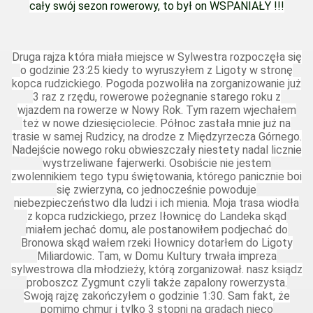
cały swój sezon rowerowy, to był on WSPANIAŁY !!!
Druga rajza która miała miejsce w Sylwestra rozpoczęła się
o godzinie 23:25 kiedy to wyruszyłem z Ligoty w stronę
kopca rudzickiego. Pogoda pozwoliła na zorganizowanie już
3 raz z rzędu, rowerowe pożegnanie starego roku z
wjazdem na rowerze w Nowy Rok. Tym razem wjechałem
też w nowe dziesięciolecie. Północ zastała mnie już na
trasie w samej Rudzicy, na drodze z Międzyrzecza Górnego.
Nadejście nowego roku obwieszczały niestety nadal licznie
wystrzeliwane fajerwerki. Osobiście nie jestem
zwolennikiem tego typu świętowania, którego panicznie boi
się zwierzyna, co jednocześnie powoduje
niebezpieczeństwo dla ludzi i ich mienia. Moja trasa wiodła
z kopca rudzickiego, przez Iłownicę do Landeka skąd
miałem jechać domu, ale postanowiłem podjechać do
Bronowa skąd wałem rzeki Iłownicy dotarłem do Ligoty
Miliardowic. Tam, w Domu Kultury trwała impreza
sylwestrowa dla młodzieży, którą zorganizował. nasz ksiądz
proboszcz Zygmunt czyli także zapalony rowerzysta.
Swoją rajzę zakończyłem o godzinie 1:30. Sam fakt, że
pomimo chmur i tylko 3 stopni na gradach nieco