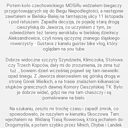
Potem koło czechowickiego MOSiRu widziałem biegaczy
przygotowujących się do Biegu Niepodległości, a następnie
zawitałem w Bielsku-Białej na tamtejszej ulicy 11 listopada
i pod ratuszem. Zapadła decyzja, że pojadę starą drogą
cieszyńską do Jaworza, co uczyniłem z tym, że
odwiedziłem też tereny aeroklubu w bielskiej dzielnicy
Aleksandrowice, czyli nową ojczyznę znanego śląskiego
rowerzysty - Gustava z kanału gustav bike vlog, który
oglądam na you tube.
Dobrze widoczne szczyty Szyndzielni, Klimczoka, Stołowa
czy Trzech Kopców, dały mi do zrozumienia, że zima tuż
tuż..., bowiem dzień wcześniej pojawił się tam niewielki
opad śniegu. Z Jaworza skierowałem się górską drogą w
stronę Górek Wielkich, a na trasie znalazłem kilkanaście
słupków granicznych dawnej Komory Cieszyńskiej TK. Było
je dobrze widać, gdyż nie ma tam chaszczy i są
pomalowane na biało.
Na szukaniu, zeszło mi trochę czasu i zapadł zmrok, co
spowodowało, że ruszyłem w kierunku Skoczowa. Tam
wjechałem na Wiślaną Trasą Rowerową, którą jechałem do
Drogomyśla, a potem szybko przez Mnich, Chybie i Landek.