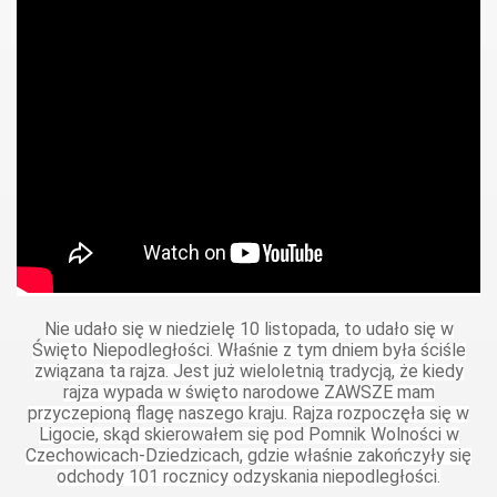
Nie udało się w niedzielę 10 listopada, to udało się w
Święto Niepodległości. Właśnie z tym dniem była ściśle
związana ta rajza. Jest już wieloletnią tradycją, że kiedy
rajza wypada w święto narodowe ZAWSZE mam
przyczepioną flagę naszego kraju. Rajza rozpoczęła się w
Ligocie, skąd skierowałem się pod Pomnik Wolności w
Czechowicach-Dziedzicach, gdzie właśnie zakończyły się
odchody 101 rocznicy odzyskania niepodległości.