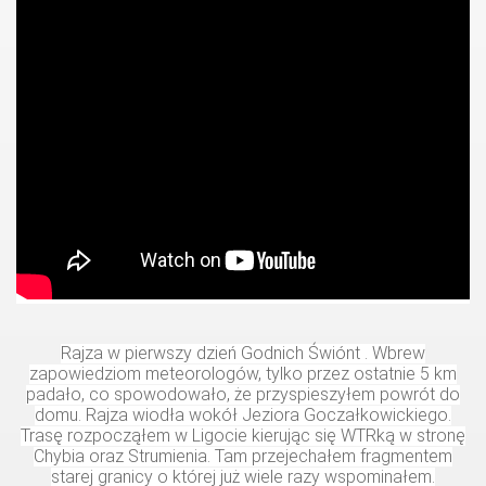
Rajza w pierwszy dzień Godnich Świónt . Wbrew
zapowiedziom meteorologów, tylko przez ostatnie 5 km
padało, co spowodowało, że przyspieszyłem powrót do
domu. Rajza wiodła wokół Jeziora Goczałkowickiego.
Trasę rozpocząłem w Ligocie kierując się WTRką w stronę
Chybia oraz Strumienia. Tam przejechałem fragmentem
starej granicy o której już wiele razy wspominałem.