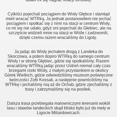
Cylkiści pojechali pociągiem do Wisły Głębce i stamtąd
mieli wracać WTRką. Ja jednak postanowiłem nie jechać
pociągiem i spotkać się z nimi na stacji w centrum Wisły,
co mi się nie udało, gdyż oni pojechali do Głebiec, ale na
szczęście widzieli mnie na stacji w Wiśle i zadzwonili,
dzięki czemu razem wracaliśmy do Ligoty.
Ja jadąc do Wisły jechałem drogą z Landeka do
Skoczowa, a potem dopiro WTRką do samego centrum
Wisły i w stronę Głębiec, gdzie się spotkaliśmy. Razem
wracaliśmy WTRką jadąc przez Ustroń niemal cały czas
brzegami rzeki Wisły, z małym przystankiem w okolicy
Górek Wielkich, gdzie odwiedziliśmy muzeum poświęcone
twórczości Zofii Kossak, a następnie powróciliśmy na
WTRkę i jechaliśmy nią aż do Ochab, gdzie zjechaliśmy z
trasy i zatrzymaliśmy się na posiłek.
Dalsza trasa przebiegała malowniczymi terenami wokół
lasu i stawów landeckich skąd blisko było już do mety w
Ligocie Miliardowicach.