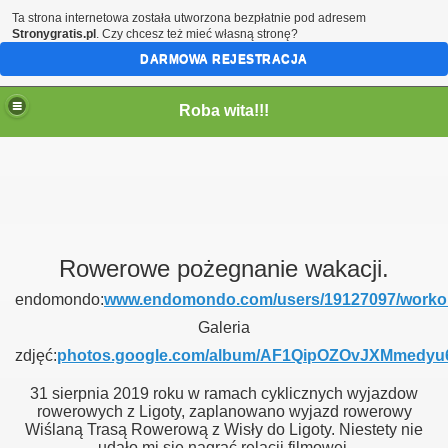
Ta strona internetowa została utworzona bezpłatnie pod adresem
Stronygratis.pl
. Czy chcesz też mieć własną stronę?
DARMOWA REJESTRACJA
Roba wita!!!
Rowerowe pożegnanie wakacji.
endomondo:
www.endomondo.com/users/19127097/worko
Galeria
zdjęć:
photos.google.com/album/AF1QipOZOvJXMmedyu
31 sierpnia 2019 roku w ramach cyklicznych wyjazdow
rowerowych z Ligoty, zaplanowano wyjazd rowerowy
Wiślaną Trasą Rowerową z Wisły do Ligoty. Niestety nie
udało mi się nagrać relacji filmowej.