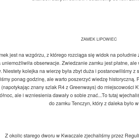
ZAMEK LIPOWIEC
ek jest na wzgórzu, z którego rozciąga się widok na południe 
 uniemożliwiła obserwacje. Zwiedzanie zamku jest płatne, ale
. Niestety kolejka na wierzę była zbyt duża i postanowiliśmy z 
liśmy ponag godzinę, ale warto poszerzyć wiedzę historyczną.
ą (napotykając znany szlak R4 z Greenways) do miejscowości K
ółnoc, ale i wzniesienia dawały o sobie znać...To tutaj wjecha
do zamku Tenczyn, który z daleka było w
Z okolic starego dworu w Kwaczale zjechaliśmy przez Regul