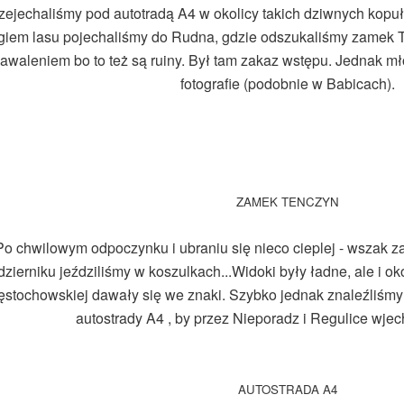
zejechaliśmy pod autotradą A4 w okolicy takich dziwnych kopuł
giem lasu pojechaliśmy do Rudna, gdzie odszukaliśmy zamek Te
awaleniem bo to też są ruiny. Był tam zakaz wstępu. Jednak mł
fotografie (podobnie w Babicach).
ZAMEK TENCZYN
Po chwilowym odpoczynku i ubraniu się nieco cieplej - wszak 
zierniku jeździliśmy w koszulkach...Widoki były ładne, ale i ok
ęstochowskiej dawały się we znaki. Szybko jednak znaleźliśmy
autostrady A4 , by przez Nieporadz i Regulice wjec
AUTOSTRADA A4