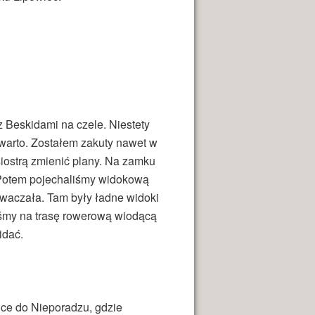
z Beskidami na czele. Niestety
 warto. Zostałem zakuty nawet w
siostrą zmienić plany. Na zamku
 Potem pojechaliśmy widokową
waczała. Tam były ładne widoki
liśmy na trasę rowerową wiodącą
idać.
ice do Nieporadzu, gdzie