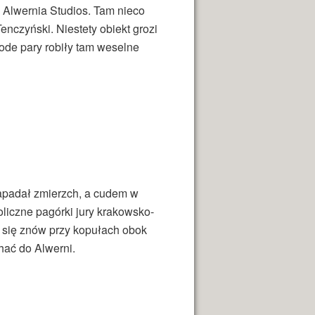
 Alwernia Studios. Tam nieco
nczyński. Niestety obiekt grozi
ode pary robiły tam weselne
zapadał zmierzch, a cudem w
oliczne pagórki jury krakowsko-
 się znów przy kopułach obok
hać do Alwerni.