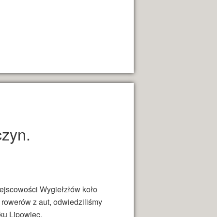
czyn.
iejscowości Wygiełzłów koło
 rowerów z aut, odwiedziliśmy
ku Lipowiec.