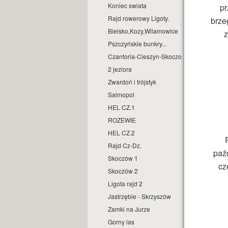
Koniec swiata
pr
Rajd rowerowy Ligoty.
brze
Bielsko,Kozy,Wilamowice
z
Pszczyńskie bunkry...
Czantoria-Cieszyn-Skoczow
2 jeziora
Zwardoń i trójstyk
Salmopol
HEL CZ.1
ROZEWIE
HEL CZ.2
Rajd Cz-Dz.
paźd
Skoczów 1
cz
Skoczów 2
Ligota rajd 2
Jastrzębie - Skrzyszów
Zamki na Jurze
Gorny las