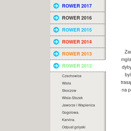
ROWER 2017
ROWER 2016
ROWER 2015
ROWER 2014
Zam
ROWER 2013
mgła
ROWER 2012
dyby
by
Czechowice
tras
Wisła
na p
Skoczow
Wisla-Stozek
Jaworze i Wapienica
Gogolowa.
Karvina.
Odpust golyski