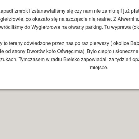
zapadł zmrok i zstanawialiśmy się czy nam nie zamknęli już p
iełzłowie, co okazało się na szczęscie nie realne. Z Alwerni 
wróciliśmy do Wygiełzłowa na otwarty parking. Tu wyprawa (ok
y to tereny odwiedzone przez nas po raz pierwszy ( okolice Bab
le od strony Dworów koło Oświęcimia). Bylo ciepło i słoneczne
zukach. Tymczasem w radiu Bielsko zapowiadali za tydzień opa
miejsce.