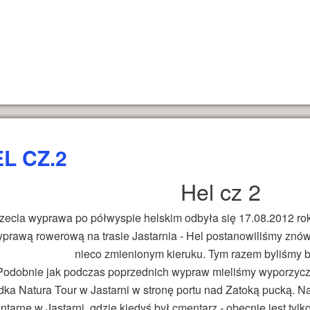
L CZ.2
Hel cz 2
rzecia wyprawa po półwyspie helskim odbyła się 17.08.2012 ro
prawą rowerową na trasie Jastarnia - Hel postanowiliśmy znów 
nieco zmienionym kieruku. Tym razem byliśmy b
Podobnie jak podczas poprzednich wypraw mieliśmy wyporzycz
dka Natura Tour w Jastarni w stronę portu nad Zatoką pucką. 
tarne w Jastarni, gdzie kiedyś był cmentarz - obecnie jest tylk