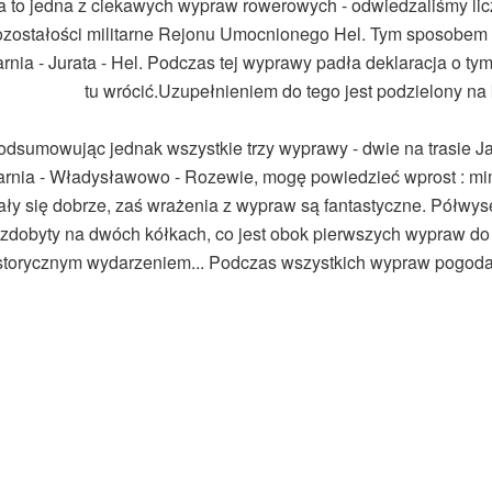
a to jedna z ciekawych wypraw rowerowych - odwiedzaliśmy liczn
ozostałości militarne Rejonu Umocnionego Hel. Tym sposobem 
arnia - Jurata - Hel. Podczas tej wyprawy padła deklaracja o ty
tu wrócić.Uzupełnieniem do tego jest podzielony na k
dsumowując jednak wszystkie trzy wyprawy - dwie na trasie Jast
arnia - Władysławowo - Rozewie, mogę powiedzieć wprost : mim
ały się dobrze, zaś wrażenia z wypraw są fantastyczne. Półwys
zdobyty na dwóch kółkach, co jest obok pierwszych wypraw do
storycznym wydarzeniem... Podczas wszystkich wypraw pogoda 