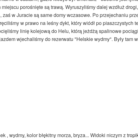
 miejscu porośnięte są trawą. Wyruszyliśmy dalej wzdłuż drogi,
s, zaś w Juracie są same domy wczasowe. Po przejechaniu przez 
ręciliśmy w prawo na leśny dykt, który wiódł po piaszczystych te
cięliśmy linię kolejową do Helu, którą jeżdżą spalinowe pociągi
jazdem wjechaliśmy do rezerwatu "Helskie wydmy". Były tam wid
ek , wydmy, kolor błękitny morza, bryza... Widoki niczym z tropik