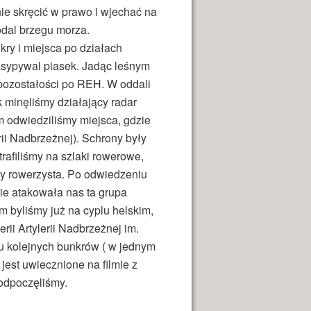
ie skręcić w prawo i wjechać na
odal brzegu morza.
kry i miejsca po działach
asypywal piasek. Jadąc leśnym
 pozostałości po REH. W oddali
ok minęliśmy działający radar
 odwiedziliśmy miejsca, gdzie
rii Nadbrzeżnej). Schrony były
rafiliśmy na szlaki rowerowe,
y rowerzysta. Po odwiedzeniu
nie atakowała nas ta grupa
 byliśmy już na cyplu helskim,
rii Artylerii Nadbrzeżnej im.
u kolejnych bunkrów ( w jednym
 jest uwiecznione na filmie z
 odpoczęliśmy.