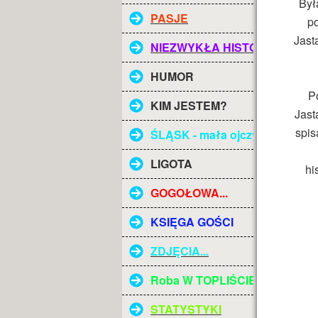
Był
PASJE
p
Jast
NIEZWYKŁA HISTORIA
HUMOR
Po
KIM JESTEM?
Jast
spis
ŚLĄSK - mała ojczyzna
LIGOTA
hi
GOGOŁOWA...
KSIĘGA GOŚCI
ZDJĘCIA...
Roba W TOPLIŚCIE
STATYSTYKI