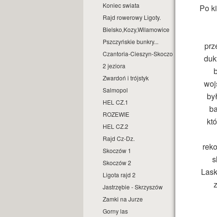
Koniec swiata
Po k
Rajd rowerowy Ligoty.
Bielsko,Kozy,Wilamowice
Pszczyńskie bunkry...
prz
Czantoria-Cieszyn-Skoczow
duk
2 jeziora
b
Zwardoń i trójstyk
woj
Salmopol
by
HEL CZ.1
ba
ROZEWIE
kt
HEL CZ.2
Rajd Cz-Dz.
reko
Skoczów 1
s
Skoczów 2
Lask
Ligota rajd 2
z
Jastrzębie - Skrzyszów
Zamki na Jurze
Gorny las