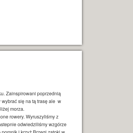
ku. Zainspirowani poprzednią
wybrać się na tą trasę ale w
liżej morza.
one rowery. Wyruszyliśmy z
Nastepnie odwiedziliśmy wzgórze
o pomnik i krzyż.Brzegi zatoki w