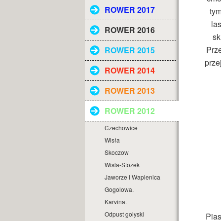
ROWER 2017
tym
la
ROWER 2016
sk
Prze
ROWER 2015
prze
ROWER 2014
ROWER 2013
ROWER 2012
Czechowice
Wisła
Skoczow
Wisla-Stozek
Jaworze i Wapienica
Gogolowa.
Karvina.
Odpust golyski
Pias