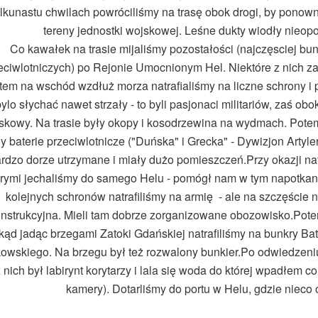
ilkunastu chwilach powróciliśmy na trasę obok drogi, by ponown
tereny jednostki wojskowej. Leśne dukty wiodły nieop
Co kawałek na trasie mijaliśmy pozostałości (najczęsciej bun
eciwlotniczych) po Rejonie Umocnionym Hel. Niektóre z nich z
tem na wschód wzdłuż morza natrafialiśmy na liczne schrony i
ylo słychać nawet strzały - to byli pasjonaci militariów, zaś ob
skowy. Na trasie były okopy i kosodrzewina na wydmach. Potem
ły baterie przeciwlotnicze ("Duńska" i Grecka" - Dywizjon Artyle
rdzo dorze utrzymane i miały dużo pomieszczeń.Przy okazji nat
órymi jechaliśmy do samego Helu - pomógł nam w tym napotkan
kolejnych schronów natrafiliśmy na armię - ale na szczęście 
nstrukcyjna. Mieli tam dobrze zorganizowane obozowisko.Potem
kąd jadąc brzegami Zatoki Gdańskiej natrafiliśmy na bunkry Bate
owskiego. Na brzegu był też rozwalony bunkier.Po odwiedzeni
 nich był labirynt korytarzy i lala się woda do której wpadłem co
kamery). Dotarliśmy do portu w Helu, gdzie nieco