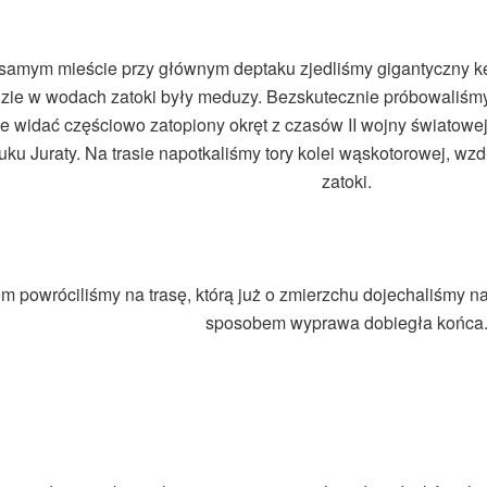
samym mieście przy głównym deptaku zjedliśmy gigantyczny ke
zie w wodach zatoki były meduzy. Bezskutecznie próbowaliśm
e widać częściowo zatopiony okręt z czasów II wojny światowej
uku Juraty. Na trasie napotkaliśmy tory kolei wąskotorowej, wzd
zatoki.
m powróciliśmy na trasę, którą już o zmierzchu dojechaliśmy na
sposobem wyprawa dobiegła końca