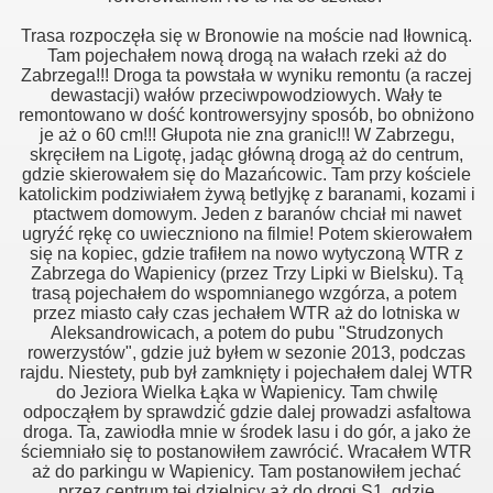
Trasa rozpoczęła się w Bronowie na moście nad Iłownicą.
Tam pojechałem nową drogą na wałach rzeki aż do
Zabrzega!!! Droga ta powstała w wyniku remontu (a raczej
dewastacji) wałów przeciwpowodziowych. Wały te
remontowano w dość kontrowersyjny sposób, bo obniżono
je aż o 60 cm!!! Głupota nie zna granic!!! W Zabrzegu,
skręciłem na Ligotę, jadąc główną drogą aż do centrum,
gdzie skierowałem się do Mazańcowic. Tam przy kościele
katolickim podziwiałem żywą betlyjkę z baranami, kozami i
ptactwem domowym. Jeden z baranów chciał mi nawet
ugryźć rękę co uwieczniono na filmie! Potem skierowałem
się na kopiec, gdzie trafiłem na nowo wytyczoną WTR z
Zabrzega do Wapienicy (przez Trzy Lipki w Bielsku). Tą
trasą pojechałem do wspomnianego wzgórza, a potem
przez miasto cały czas jechałem WTR aż do lotniska w
Aleksandrowicach, a potem do pubu "Strudzonych
rowerzystów", gdzie już byłem w sezonie 2013, podczas
rajdu. Niestety, pub był zamknięty i pojechałem dalej WTR
do Jeziora Wielka Łąka w Wapienicy. Tam chwilę
odpocząłem by sprawdzić gdzie dalej prowadzi asfaltowa
droga. Ta, zawiodła mnie w środek lasu i do gór, a jako że
ściemniało się to postanowiłem zawrócić. Wracałem WTR
aż do parkingu w Wapienicy. Tam postanowiłem jechać
przez centrum tej dzielnicy aż do drogi S1, gdzie