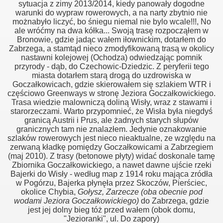
sytuacja z zimy 2013/2014, kiedy panowały dogodne
warunki do wypraw rowerowych, a na narty zbytnio nie
możnabyło liczyć, bo śniegu niemal nie bylo wcale!!!, No
ale wróćmy na dwa kółka... Swoją trasę rozpocząłem w
Bronowie, gdzie jadąc wałem iłownickim, dotarłem do
Zabrzega, a stamtąd nieco zmodyfikowaną trasą w okolicy
nastawni kolejowej (Ochodza) odwiedzając pomnik
przyrody - dąb, do Czechowic-Dziedzic. Z peryferii tego
miasta dotarłem starą drogą do uzdrowiska w
Goczałkowicach, gdzie skierowałem się szlakiem WTR i
częściowo Greenways w stronę Jeziora Goczałkowickiego.
Trasa wiedzie malowniczą doliną Wisły, wraz z stawami i
starorzeczami. Warto przypomnieć, że Wisła była niegdyś
granicą Austrii i Prus, ale żadnych starych słupów
granicznych tam nie znalazłem. Jedynie oznakowanie
szlaków rowerowych jest nieco nieaktualne, ze względu na
zerwaną kładkę pomiędzy Goczałkowicami a Zabrzegiem
(maj 2010). Z trasy (betonowe płyty) widać doskonale tamę
Zbiornika Goczałkowickiego, a nawet dawne ujście rzeki
Bajerki do Wisły - według map z 1914 roku mająca zródła
w Pogórzu, Bajerka płynęła przez Skoczów, Pierściec,
okolice Chybia,
Gołysz, Zarzecze
(oba obecnie pod
wodami Jeziora Goczałkowickiego)
do Zabrzega, gdzie
jest jej dolny bieg tóż przed wałem (obok domu,
"Jezioranki", ul. Do zapory)