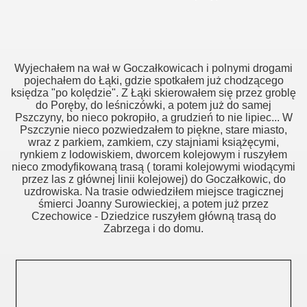
.2014
Wyjechałem na wał w Goczałkowicach i polnymi drogami
14
pojechałem do Łąki, gdzie spotkałem już chodzącego
księdza "po kolędzie". Z Łąki skierowałem się przez groblę
do Poręby, do leśniczówki, a potem już do samej
Pszczyny, bo nieco pokropiło, a grudzień to nie lipiec... W
4
Pszczynie nieco pozwiedzałem to piękne, stare miasto,
wraz z parkiem, zamkiem, czy stajniami książęcymi,
rynkiem z lodowiskiem, dworcem kolejowym i ruszyłem
5.2014
nieco zmodyfikowaną trasą ( torami kolejowymi wiodącymi
przez las z głównej linii kolejowej) do Goczałkowic, do
05.2014
uzdrowiska. Na trasie odwiedziłem miejsce tragicznej
śmierci Joanny Surowieckiej, a potem już przez
5.2014
Czechowice - Dziedzice ruszyłem główną trasą do
Zabrzega i do domu.
1.06.2014