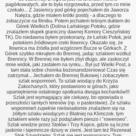
pagórkowatych, ale to była rozgrzewka, przed tym co mnie
czekało... Z Jasienicy pod górkę pojechałem do Jaworza
Nałęża, gdzie miałem krótki postój - a dlaczego to
zobaczycie na filmiku. Potem jechałem leśnym duktem do
Górek Wielkich (Dolina Łańskiego Potoku, gdzie
znalazłem słupek graniczny dawnej Komory Cieszyńskiej
TK). Do niedawna byłem przekonany, że Łański Potok, jest
potokiem źródłowym rzeki Iłownicy. Okazało się, że
Iłownica ma źródła pod wzgórzem Bucze w Górkach. Z
Górek szybko mknąłem do Brennej, jadąc szlakiem wzdłuż
Brennicy. W Brennej nie byłem zbyt długo, ale zaskoczył
mnie widok, jaki zastałem na rynku... Był już Wielki Post, a
tam stała sobie choinka bożonarodzeniowa! Czas się
zatrzymał... Jechałem do Brennej Bukowej i zobaczyłem
szlak wspomnień. To szlak wiodący do Krzyża
Zakochanych, który postawiono w górach, jako
upamiętnienie ostatniego spotkania dwojga kochanków!!!
Szlak jest wymagający ale ciekawy, bo opowiada o
przeszłości tamtych terenów (np. o pasterstwie). Ze szlaku
wspomnień zupełnie nieświadomie znalazłem się na
żółtym szlaku wiodącym z Błatniej na Klimczok. tym
szlakiem wiele razy już podążałem pieszo i "rowerowo".
Szlak wiedzie przez Stołów i Trzy Kopce, gdzie są liczne
jaskinie i tajemnicze dziury w ziemi. Jest tam też Rezerwat
Stok Szyndzielni. Szlak nie jest wymagający. Tym