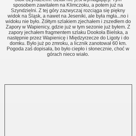
sposobem zawitałem na Klimczoku, a potem już na
Szyndzielni. Z tej góry zazwyczaj rozciąga się piękny
widok na Śląsk, a nawet na Jeseniki, ale była mgła...no i
.2014
widoku nie było. Żółtym szlakiem zjechałem i zszedłem do
Zapory w Wapienicy, gdzie już w tym sezonie już byłem. Z
14
zapory jechałem fragmentem szlaku Dookoła Bielska, a
następnie przez Wapienicę i Międzyrzecze do Ligoty i do
domku. Było już po zmroku, a licznik zanotował 60 km.
Pogoda zaś dopisała, bo było ciepło i słonecznie, choć w
górach nieco wiało.
4
5.2014
05.2014
5.2014
1.06.2014